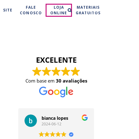
Buscar
FALE
LOJA
MATERIAIS
SITE
CONOSCO
ONLINE
GRATUITOS
EXCELENTE
Com base em
30 avaliações
bianca lopes
Duda Go
2024-06-12
2024-05-