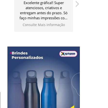
Excelente gráfica!! Super
Ótimo atendim
atenciosos, criativos e
qualidade d
entregam antes do prazo. Só
faço minhas impressões com
eles!
Consulte Mais informação