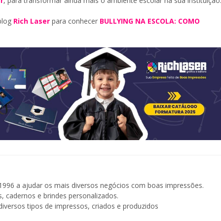
r
, para transformar ainda mais o ambiente escolar na sua instituição
blog
Rich Laser
para conhecer
BULLYING NA ESCOLA: COMO
996 a ajudar os mais diversos negócios com boas impressões.
, cadernos e brindes personalizados.
iversos tipos de impressos, criados e produzidos