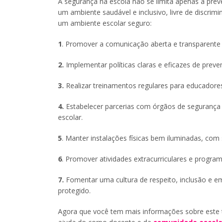
A segurança na escola não se limita apenas à pre
um ambiente saudável e inclusivo, livre de discrimi
um ambiente escolar seguro:
1
. Promover a comunicação aberta e transparente e
2.
Implementar políticas claras e eficazes de preve
3.
Realizar treinamentos regulares para educadores
4.
Estabelecer parcerias com órgãos de segurança
escolar.
5
. Manter instalações físicas bem iluminadas, com 
6
. Promover atividades extracurriculares e progra
7.
Fomentar uma cultura de respeito, inclusão e em
protegido.
Agora que você tem mais informações sobre este 