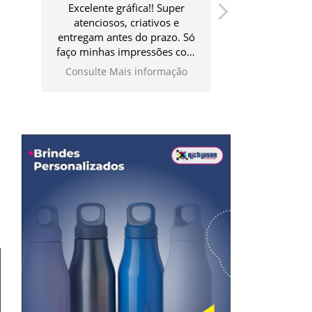
Excelente gráfica!! Super
Ótimo atendim
atenciosos, criativos e
qualidade d
entregam antes do prazo. Só
faço minhas impressões com
eles!
Consulte Mais informação