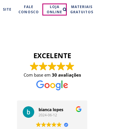
Buscar
FALE
LOJA
MATERIAIS
SITE
CONOSCO
ONLINE
GRATUITOS
EXCELENTE
Com base em
30 avaliações
bianca lopes
Duda Go
2024-06-12
2024-05-