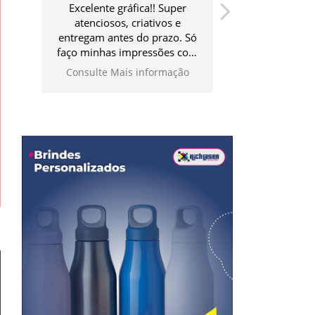
Excelente gráfica!! Super
Ótimo atendim
atenciosos, criativos e
qualidade 
entregam antes do prazo. Só
faço minhas impressões com
eles!
Consulte Mais informação