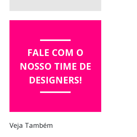
FALE COM O
NOSSO TIME DE
DESIGNERS!
m
Veja Também